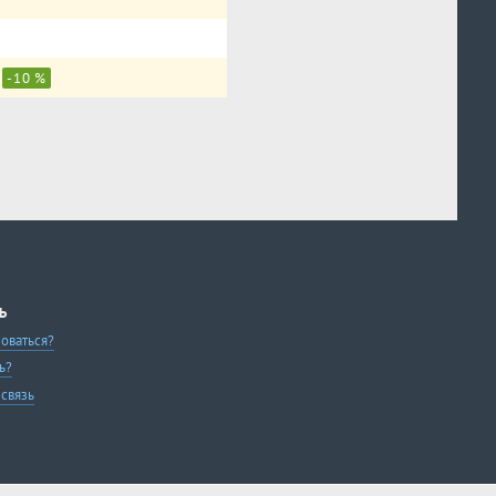
⃏
-10 %
Ь
зоваться?
ь?
 связь