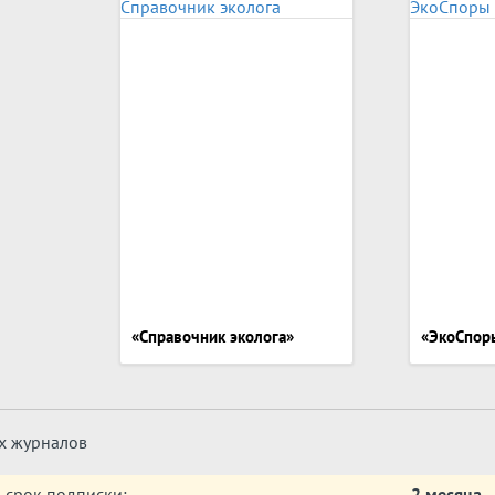
«Справочник эколога»
«ЭкоСпор
ух журналов
срок подписки:
2 месяца