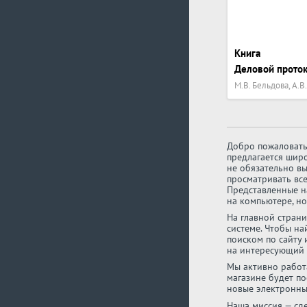
Книга
Деловой проток
М.В. Бельдова, А.В
Добро пожаловать
предлагается шир
не обязательно в
просматривать вс
Представленные н
на компьютере, но
На главной стран
системе. Чтобы н
поиском по сайту
на интересующий 
Мы активно работ
магазине будет по
новые электронны
Наша миссия — сд