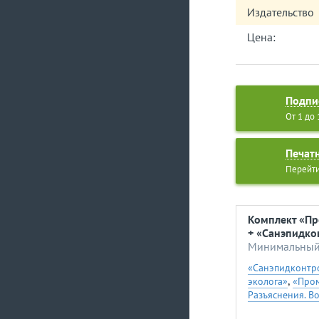
Издательство
разработать и у
С точки зрения 
Цена:
только методика
до сих пор отсу
сводящих концы 
эксплуатацию ло
Подпи
От 1 до
Печат
Перейти
Комплект «Пр
+ «Санэпидко
Минимальный 
«Санэпидконтро
,
эколога»
«Пром
Разъяснения. В