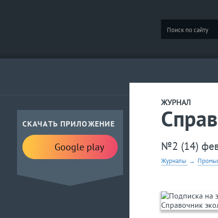
ЖУРНАЛ
Справ
СКАЧАТЬ ПРИЛОЖЕНИЕ
№2 (14) фе
Google play
Журналы
→
Промыш