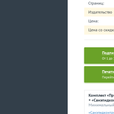
• взяли под пр
Страниц:
участках;
Издательство
• намотали на у
• поняли, поче
Цена:
— это сигнал дл
• получили алг
Цена со скидк
анализа;
• вооружились 
отходами
и узнали о мног
Подпи
От 1 до
Печат
Перейти
Комплект «Пр
+ «Санэпидко
Минимальный 
«Санэпидконтро