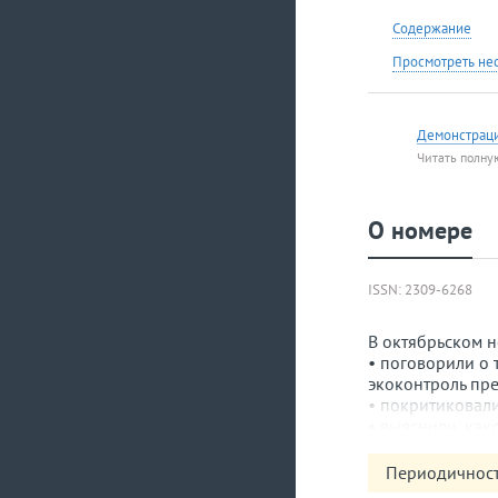
Содержание
Просмотреть не
Демонстрац
Читать полну
О номере
ISSN: 2309-6268
В октябрьском 
• поговорили о 
экоконтроль пре
• покритиковали
• выяснили, ка
объекта в польз
• разобрались 
Периодичност
объекты;