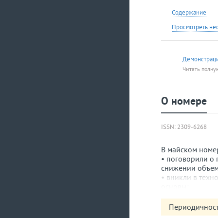
Содержание
Просмотреть не
Демонстрац
Читать полну
О номере
ISSN: 2309-6268
В майском номе
• поговорили о 
снижении объем
• вникли в техн
основы;
• узнали о новы
• раскрыли тему
Периодичност
судном, а также