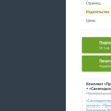
влияет на разм
Страниц:
• разобрались, 
Издательство
сырье, которое 
• обсудили аван
Цена:
декларации спо
• затронули те
и рассмотрели м
Подпи
От 1 до
Печат
Перейти
Комплект «Пр
+ «Санэпидко
Минимальный 
«Санэпидконтро
,
эколога»
«Пром
Разъяснения. В