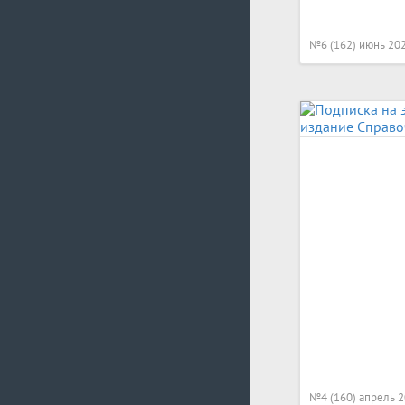
№6 (162) июнь 20
№4 (160) апрель 