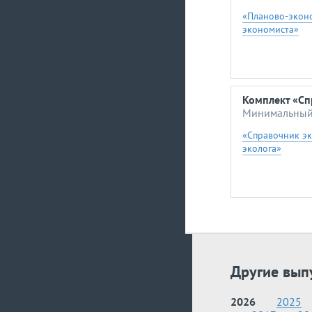
«Планово-экон
экономиста»
Комплект «Сп
Минимальный 
«Справочник э
эколога»
Другие вып
2026
2025