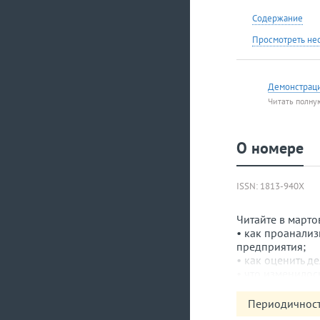
Содержание
Просмотреть не
Демонстрац
Читать полну
О номере
ISSN: 1813-940X
Читайте в март
• как проанали
предприятия;
• как оценить д
• что изменилос
• как выбрать б
• как оценить э
Периодичност