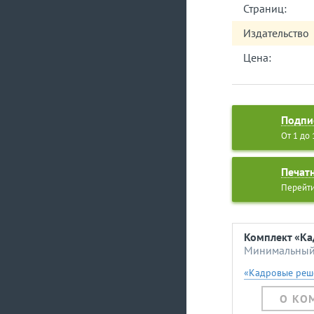
Страниц:
Издательство
Цена:
Подпи
От 1 до
Печат
Перейти
Комплект «Ка
Минимальный 
«Кадровые реш
О КО