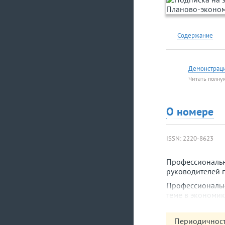
Содержание
Демонстрац
Читать полну
О номере
ISSN: 2220-8623
Профессиональн
руководителей 
Профессиональн
теме в экономи
документов и фо
позволяют подо
Периодичност