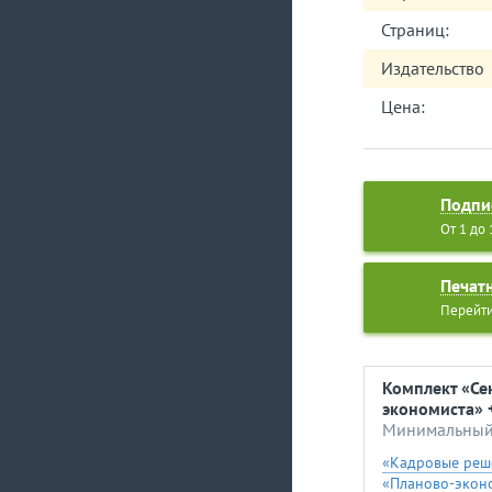
Темы 2026 года:
Страниц:
№ 1 «Управленче
Издательство
№ 2 «Бухучет и
№ 3 «Основные 
Цена:
№ 4 «Производст
№ 5 «Оптимизир
№ 6 «Финансы 
Подпи
№ 7 «Внешнеэко
От 1 до
№ 8 «Контроль 
Печат
№ 9 «Работа с к
Перейти
№ 10 «Информа
№ 11 «Бюджетир
№ 12 «Стратегия
Комплект «Се
экономиста» 
Минимальный 
«Кадровые реш
«Планово-экон