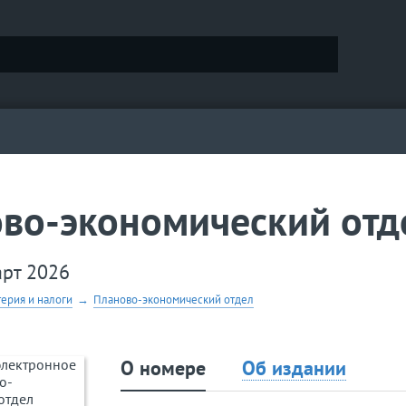
во-экономический отд
арт 2026
терия и налоги
→
Планово-экономический отдел
О номере
Об издании