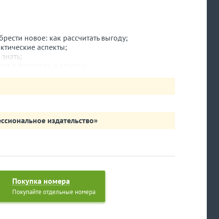
ести новое: как рассчитать выгоду;
ктические аспекты;
знать;
тв в вопросах и ответах;
овных средств предприятия в Excel;
вных средств по данным бухгалтерской
м;
мые или текущие расходы;
ования: Excel-модель для финансовой службы;
ссиональное издательство»
уем, делаем выводы;
новным средствам: как правильно заполнить форму
Покупка номера
Покупайте отдельные номера