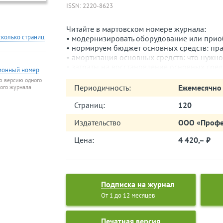
ISSN: 2220-8623
Читайте в мартовском номере журнала:
сколько страниц
• модернизировать оборудование или приобр
• нормируем бюджет основных средств: пра
• амортизация основных средств: что нужно 
• затраты на восстановление основных средс
ионный номер
• анализ эффективности использования осн
ю версию одного
• всесторонний анализ эффективности осно
Периодичность:
Ежемесячно
того журнала
отчетности и производственным показателя
• ремонт основных средств: капитализируе
Страниц:
120
• учет и контроль затрат на ремонт оборуд
Издательство
ООО «Профе
• основные средства: оцениваем, анализир
• годовая статистическая отчетность по ос
Цена:
4 420,– ⃏
№ 11.
Подписка на журнал
От 1 до 12 месяцев
Печатная версия