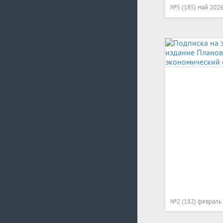
№5 (185) май 202
№2 (182) февраль