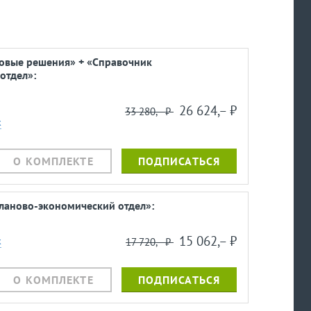
ровые решения» + «Справочник
отдел»:
26 624,– ⃏
33 280,– ⃏
к
О КОМПЛЕКТЕ
ПОДПИСАТЬСЯ
ланово-экономический отдел»:
15 062,– ⃏
к
17 720,– ⃏
О КОМПЛЕКТЕ
ПОДПИСАТЬСЯ