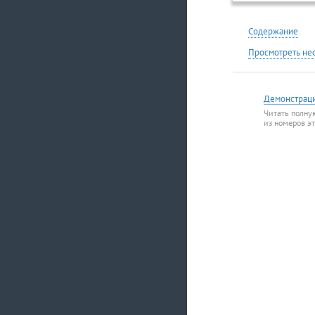
Содержание
Просмотреть не
Демонстрац
Читать полну
из номеров э