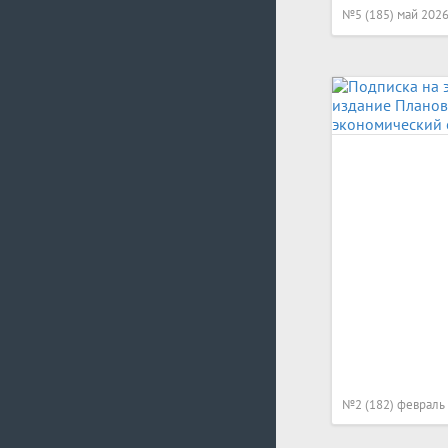
№5 (185) май 202
№2 (182) февраль