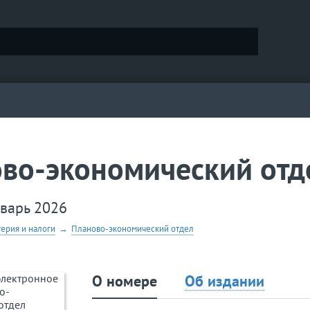
во-экономический отд
нварь 2026
терия и налоги
→
Планово-экономический отдел
О номере
Об издании