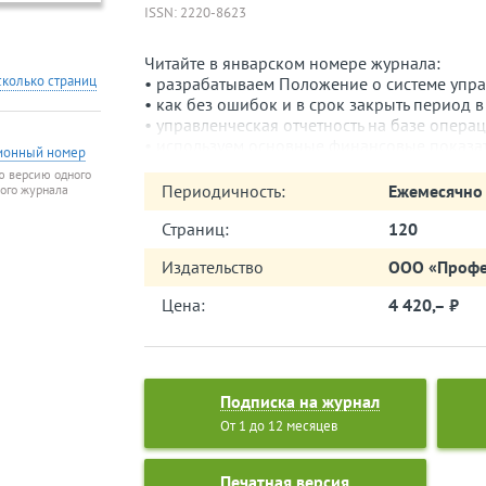
ISSN: 2220-8623
Читайте в январском номере журнала:
сколько страниц
• разрабатываем Положение о системе упра
• как без ошибок и в срок закрыть период в
• управленческая отчетность на базе опера
• используем основные финансовые показат
ионный номер
• какой отчет наиболее информативен для
ю версию одного
компании: БДР или БДДС;
Периодичность:
Ежемесячно
того журнала
• почему чистая прибыль в отчетности не р
• управленческая отчетность и анализ прода
Страниц:
120
• анализ доходов и расходов по данным уп
Издательство
ООО «Профе
• анализ управленческой отчетности по ито
Цена:
4 420,– ⃏
Подписка на журнал
От 1 до 12 месяцев
Печатная версия