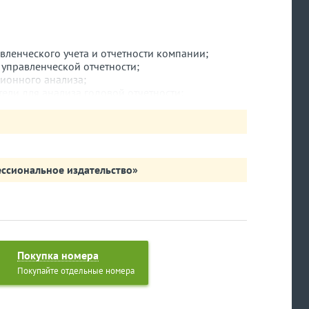
вленческого учета и отчетности компании;
 управленческой отчетности;
ционного анализа;
ели для анализа годовой отчетности;
 анализа основных финансовых показателей
авна средствам на расчетных счетах компании;
ж в Excel-модели с Power Query;
равленческой отчетности;
ссиональное издательство»
гам года в бюджетной организации.
Покупка номера
Покупайте отдельные номера