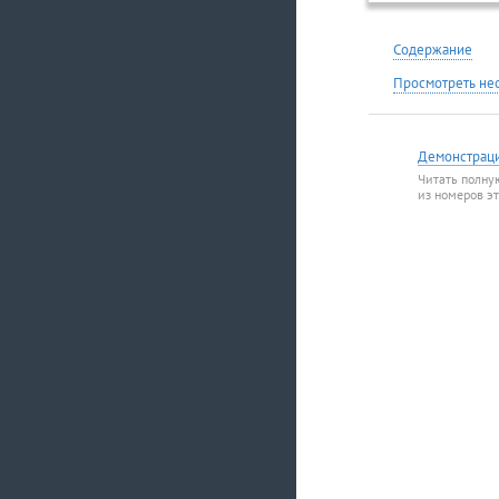
Содержание
Просмотреть не
Демонстрац
Читать полну
из номеров э