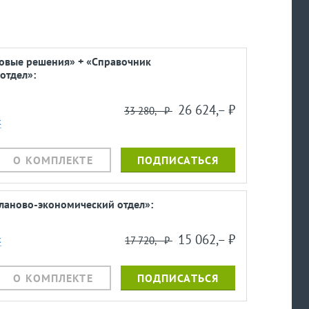
ровые решения» + «Справочник
отдел»:
26 624,– ⃏
33 280,– ⃏
к
О КОМПЛЕКТЕ
ПОДПИСАТЬСЯ
ланово-экономический отдел»:
15 062,– ⃏
к
17 720,– ⃏
О КОМПЛЕКТЕ
ПОДПИСАТЬСЯ