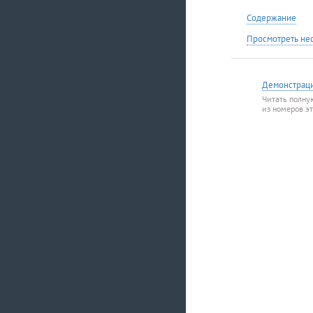
Содержание
Просмотреть не
Демонстрац
Читать полну
из номеров э