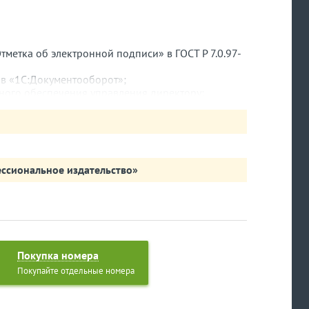
тметка об электронной подписи» в ГОСТ Р 7.0.97-
 в «1С:Документооборот»;
ного обеспечения управления директору;
жать приказы по личному составу;
документов.
ссиональное издательство»
Покупка номера
Покупайте отдельные номера