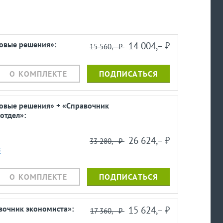
ровые решения»:
14 004,– ⃏
15 560,– ⃏
О КОМПЛЕКТЕ
ПОДПИСАТЬСЯ
ровые решения» + «Справочник
отдел»:
26 624,– ⃏
33 280,– ⃏
к
О КОМПЛЕКТЕ
ПОДПИСАТЬСЯ
вочник экономиста»:
15 624,– ⃏
17 360,– ⃏