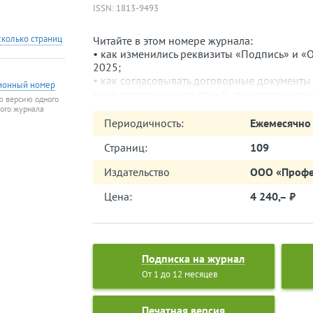
ISSN: 1813-9493
сколько страниц
Читайте в этом номере журнала:
• как изменились реквизиты «Подпись» и «О
2025;
• как согласовывать договорные документы
ионный номер
• как переподчинить службу документацион
ю версию одного
• как отличать, учитывать, хранить и уничто
того журнала
• как подать документы в арбитражный суд;
Периодичность:
Ежемесячно
• как организовать архив аудиовизуальных 
Страниц:
109
Издательство
ООО «Профе
Цена:
4 240,– ⃏
Подписка на журнал
От 1 до 12 месяцев
Печатная версия