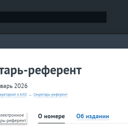
тарь-референт
нварь 2026
екретариат и АХО
→
Секретарь-референт
О номере
Об издании