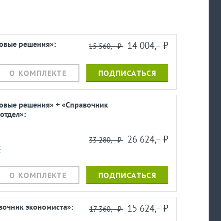
ровые решения»:
14 004,– ⃏
15 560,– ⃏
О КОМПЛЕКТЕ
ПОДПИСАТЬСЯ
ровые решения» + «Справочник
отдел»:
26 624,– ⃏
33 280,– ⃏
к
О КОМПЛЕКТЕ
ПОДПИСАТЬСЯ
вочник экономиста»:
15 624,– ⃏
17 360,– ⃏