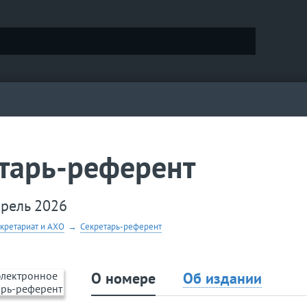
тарь-референт
прель 2026
екретариат и АХО
→
Секретарь-референт
О номере
Об издании