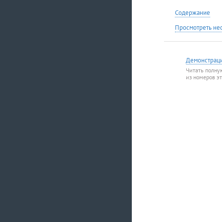
Содержание
Просмотреть не
Демонстрац
Читать полну
из номеров э