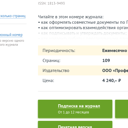
ISSN: 1813-9493
сколько страниц
Читайте в этом номере журнала:
• как оформлять совместные документы по Г
• как оптимизировать взаимодействия орга
• как подписывать и утверждать документы;
ионный номер
• как наладить работу с персональными да
ю версию одного
• как уволить работника в связи с неудовл
того журнала
• как оформить приказ о направлении в слу
Периодичность:
Ежемесячно
Страниц:
109
Издательство
ООО «Профе
Цена:
4 240,– ⃏
Подписка на журнал
От 1 до 12 месяцев
Печатная версия