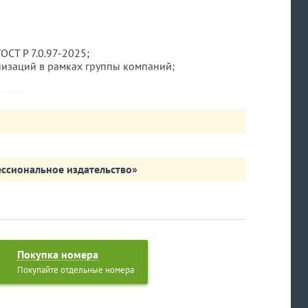
ОСТ Р 7.0.97-2025;
низаций в рамках группы компаний;
нными;
етворительным результатом испытания;
жебную поездку в два города подряд.
ссиональное издательство»
Покупка номера
Покупайте отдельные номера