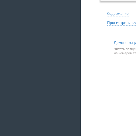
Содержание
Просмотреть не
Демонстрац
Читать полну
из номеров э