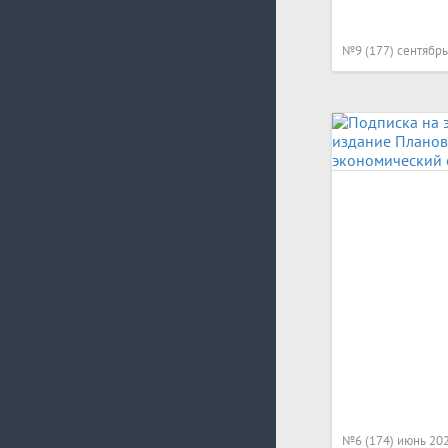
№9 (177) сентябрь
№6 (174) июнь 20