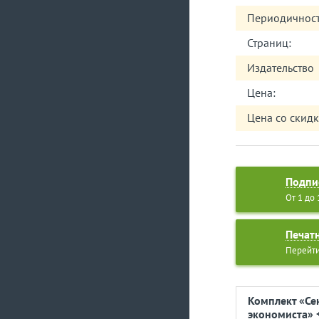
• управляем об
показателей;
Периодичност
• как сформиро
• как автоматиз
Страниц:
• используем по
Издательство
компании;
• анализ испол
Цена:
Excel с Power Piv
• банковский кр
Цена со скидк
Подпи
От 1 до
Печат
Перейти
Комплект «Се
экономиста» 