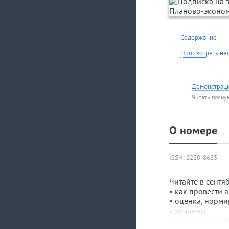
Содержание
Просмотреть не
Демонстрац
Читать полну
О номере
ISSN: 2220-8623
Читайте в сентя
• как провести 
• оценка, норм
компании;
• управление об