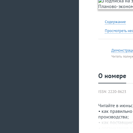
Содержание
Просмотреть не
Демонстрац
Читать полну
О номере
ISSN: 2220-8623
Читайте в июнь
• как правильно
производства;
• как поставщик
• организация э