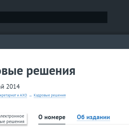
овые решения
ай 2014
екретариат и АХО
→
Кадровые решения
О номере
Об издании