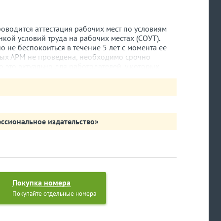
проводится аттестация рабочих мест по условиям
нкой условий труда на рабочих местах (СОУТ).
 не беспокоиться в течение 5 лет с момента ее
орых АРМ не проведена, необходимо срочно
 это актуально для работодателей, у которых
(или вообще все рабочие места офисные),
ить, а вот СОУТ проводить обязательно (не
онные рабочие места).
о за собой целый комплекс изменений в Трудовом
ти изменения существенно повлияли на практику
ссиональное издательство»
ь необходимо вносить изменения в свою форму
авить локальные нормативные акты,
 периода и т. п. Подробно о СОУТ и ее влиянии
иале Ю. С. Журавлевой в рубрике «Практика
Покупка номера
Покупайте отдельные номера