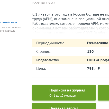
ISSN: 1813-9388
C 1 января этого года в России больше не 
труда (АРМ), она заменена специальной оце
ионный номер
Работодателям, которые провели АРМ, можно
ю версию одного
окончания. А вот тем работодателям, у кот
того журнала
обеспокоиться проведением СОУТ. Особенно
большое количество офисных рабочих мест 
поскольку АРМ на них можно было не провод
Периодичность:
Ежемесячно
подлежат СОУТ только надомные и дистанци
Нужно сказать, что введение СОУТ повлекл
Страниц:
130
и Административном кодексах РФ. Причем э
Издательство
ООО «Профе
работы именно кадровиков, которым тепер
трудового договора. Многим приходится пр
Цена:
795,– ⃏
пересматривать продолжительность учетного
на работу кадровика вы прочитаете в матер
применения трудового законодательства».
Подписка на журнал
От 1 до 12 месяцев
Печатная версия