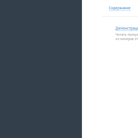
Содержание
Демонстрац
Читать полну
из номеров э