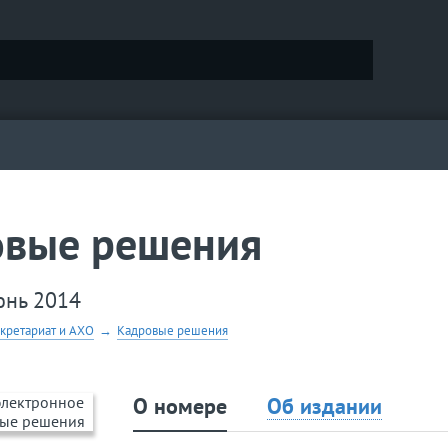
овые решения
юнь 2014
екретариат и АХО
→
Кадровые решения
О номере
Об издании