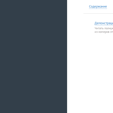
Содержание
Демонстрац
Читать полну
из номеров э