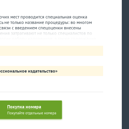
абочих мест проводится специальная оценка
сь не только название процедуры: во многом
в связи с введением спецоценки внесены
ения затрагивают не только специалистов по
ологии работы кадровиков, а также содержание
ового договора. Подробно обо всех изменениях,
вязи с введением спецоценки (СОУТ),
«Что изменилось в работе кадровика с переходом
куем в рубрике «Практика применения трудового
ала вы прочитаете письма Минфина и Роструда
ссиональное издательство»
льного обучения (повышения квалификации)
тпуске по уходу за ребенком и работающего по
у оформления трудовых отношений с особыми
Г. Умяров рассказывает о нюансах повышения
В. Семенихин — о длительном отпуске
Покупка номера
Покупайте отдельные номера